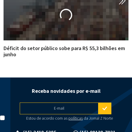
Déficit do setor público sobe para R$ 55,3 bilhões em
R
junho
g
Receba novidades por e-mail
E-mail
Estou de acordo com as
políticas
da Jornal Z Norte