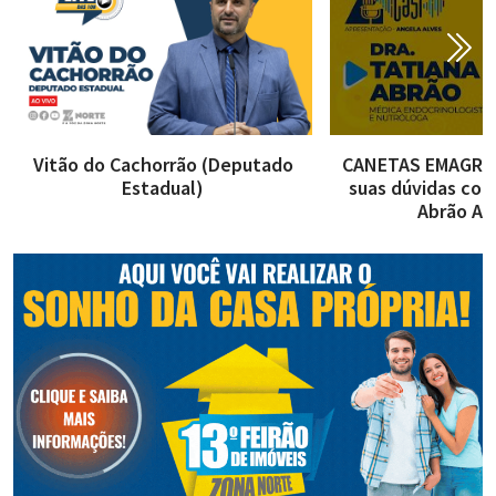
Vitão do Cachorrão (Deputado
CANETAS EMAGREC
Estadual)
suas dúvidas com
Abrão AO